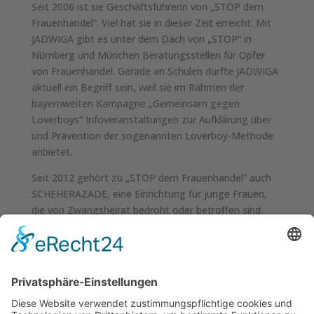
Seit 2006 ist sie Geschäftsführerin von „STOP dem
Frauenhandel“. Viel hat sie in dieser Zeit erreicht. Mit
JADWIGA gibt es unter dem Dach von „STOP“ in
Nürnberg und München Beratungsstellen für Opfer
von Frauenhandel. Gerade an Schulen dürfte JADWIGA
aktuell ein Begriff sein, weil sie im Rahmen der
bayernweiten Kampagne „Gemeinsam gegen
Loverboys“ Infoveranstaltungen zur Aufklärung über
und Prävention der sogenannten Loverboy-Methode
anbietet.
Seit 2012 gehört zu „STOP dem Frauenhandel“ auch
SCHEHERAZADE, eine Einrichtung für junge Frauen,
die von Zwangsheirat bedroht oder betroffen sind.
Mitte des Jahres scheidet Juliane von Krause aus dem
aktiven Berufsleben aus. Was ihr größter Wunsch zum
Abschied ist? Da muss sie nicht lange überlegen:
„Dass Frauen selbstbestimmt und frei von Gewalt
leben können.“