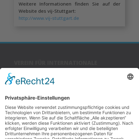
Weitere Informationen finden Sie auf der
Website des vij-Stuttgart:
http://www.vij-stuttgart.de
VEREIN FÜR INTERNATIONALE
JUGENDARBEIT
BUNDESVEREIN E.V.
Glockenhofstr. 14
90478 Nürnberg
LINKS
Kontakt