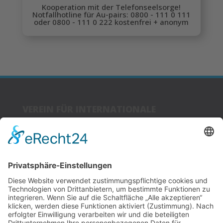
Kooperation mit der Telefonseelsorge!
Notfallhotline für Au-pairs: 0800 - 111 0 111
oder 0800 - 111 0 222 kostenfrei + anonym
VEREIN FÜR INTERNATIONALE
JUGENDARBEIT
BUNDESVEREIN E.V.
Glockenhofstr. 14
90478 Nürnberg
LINKS