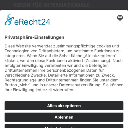
VEREIN FÜR INTERNATIONALE
JUGENDARBEIT
BUNDESVEREIN E.V.
Glockenhofstr. 14
90478 Nürnberg
LINKS
Kontakt
RECHTLICHES
Impressum
Datenschutz