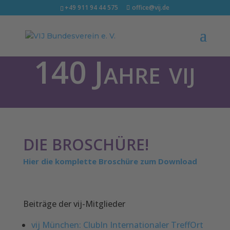
+49 911 94 44 575
office@vij.de
140 Jahre vij
DIE BROSCHÜRE!
Hier die komplette Broschüre zum Download
Beiträge der vij-Mitglieder
vij München: ClubIn Internationaler TreffOrt