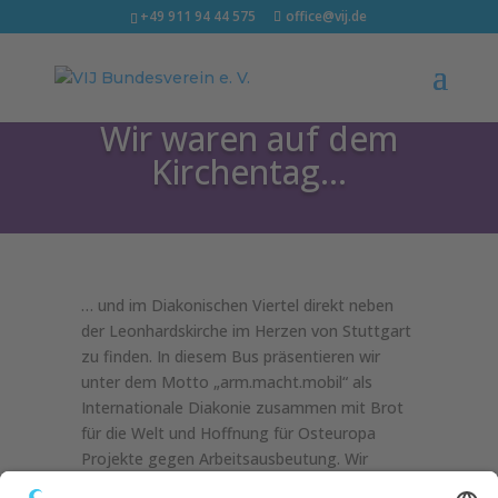
+49 911 94 44 575
office@vij.de
Wir waren auf dem
Kirchentag…
… und im Diakonischen Viertel direkt neben
der Leonhardskirche im Herzen von Stuttgart
zu finden. In diesem Bus präsentieren wir
unter dem Motto „arm.macht.mobil“ als
Internationale Diakonie zusammen mit Brot
für die Welt und Hoffnung für Osteuropa
Projekte gegen Arbeitsausbeutung. Wir
erzählen die wahren Geschichten von Kindern,